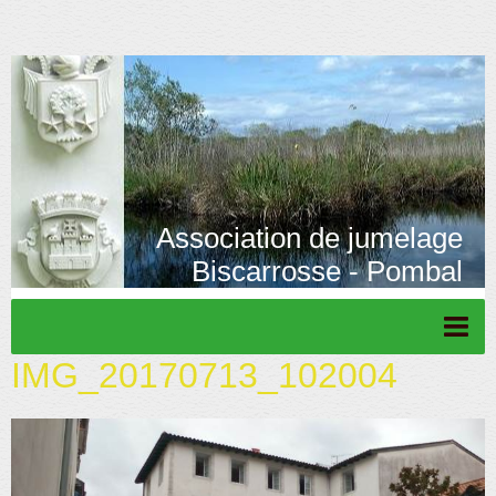
Association de jumelage
Biscarrosse - Pombal
IMG_20170713_102004
Page d'accueil
Actu/News
Rétrospective