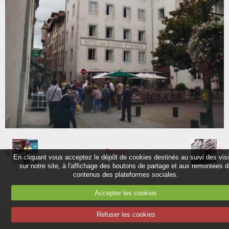
Partenaires
Association
Contact
Album
Adhérer
Retour
En cliquant vous acceptez le dépôt de cookies destinés au suivi des vis
sur notre site, à l'affichage des boutons de partage et aux remontées 
contenus des plateformes sociales.
Accepter les cookies
Refuser les cookies
Mentions légales