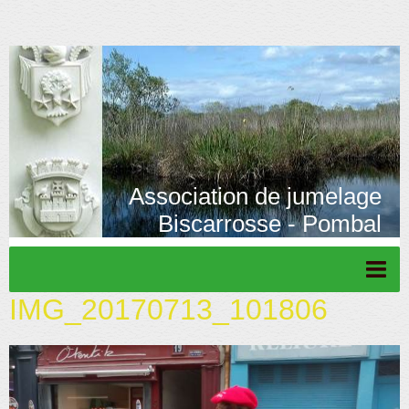
Association de jumelage
Biscarrosse - Pombal
IMG_20170713_101806
Page d'accueil
Actu/News
Rétrospective