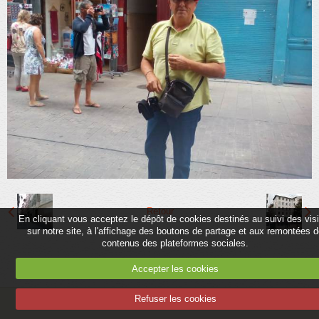
Partenaires
Association
Contact
Album
Adhérer
Retour
En cliquant vous acceptez le dépôt de cookies destinés au suivi des vis
sur notre site, à l'affichage des boutons de partage et aux remontées 
contenus des plateformes sociales.
Accepter les cookies
Refuser les cookies
Mentions légales