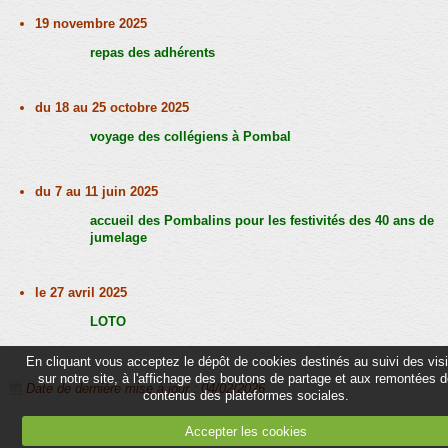
Partenaires
19 novembre 2025
Association
repas des adhérents
Contact
du 18 au 25 octobre 2025
Album
voyage des collégiens à Pombal
Adhérer
du 7 au 11 juin 2025
accueil des Pombalins pour les festivités des 40 ans de
jumelage
le 27 avril 2025
LOTO
En cliquant vous acceptez le dépôt de cookies destinés au suivi des vis
sur notre site, à l'affichage des boutons de partage et aux remontées 
Date de dernière mise à jour : 04/02/2026
contenus des plateformes sociales.
Accepter les cookies