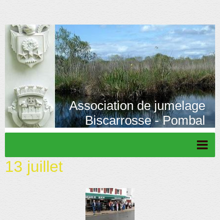
Association de jumelage
Biscarrosse - Pombal
13 juillet
Page d'accueil
Actu/News
Rétrospective