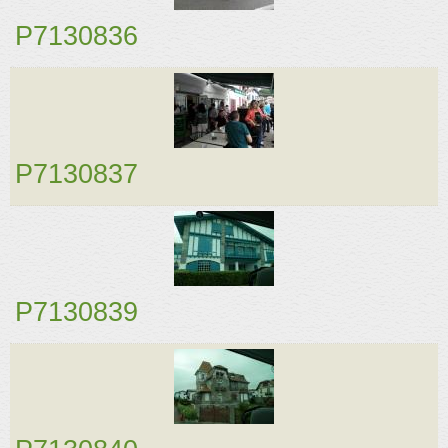
Partenaires
P7130836
Association
Contact
Album
Adhérer
P7130837
P7130839