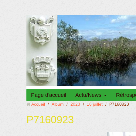
Page d'accueil
Actu/News
Rétrosp
Accueil
/
Album
/
2023
/
16 juillet
/
P7160923
P7160923