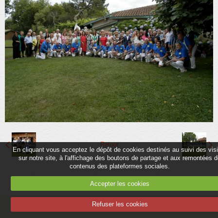
Partenaires
Association
Contact
Album
Adhérer
Retour
En cliquant vous acceptez le dépôt de cookies destinés au suivi des vis
sur notre site, à l'affichage des boutons de partage et aux remontées 
contenus des plateformes sociales.
Accepter les cookies
Refuser les cookies
Mentions légales