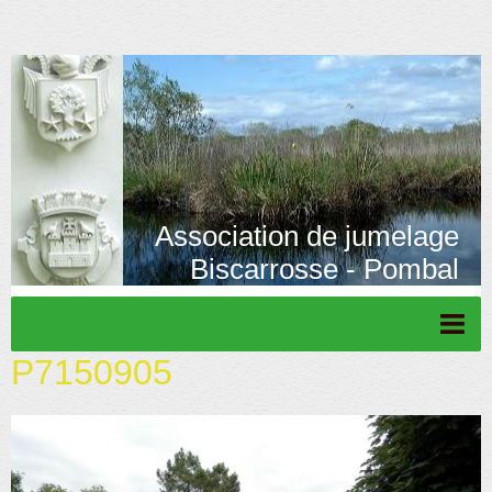
Association de jumelage
Biscarrosse - Pombal
P7150905
Page d'accueil
Actu/News
Rétrospective