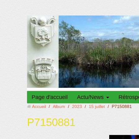
Page d'accueil
Actu/News
Rétrosp
Accueil
/
Album
/
2023
/
15 juillet
/
P7150881
P7150881