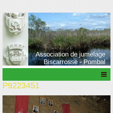
Association de jumelage
Biscarrosse - Pombal
P9223451
Page d'accueil
Actu/News
Rétrospective