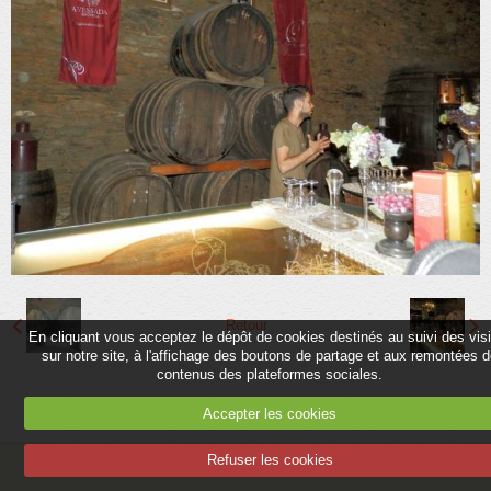
Partenaires
Association
Contact
Album
Adhérer
Retour
En cliquant vous acceptez le dépôt de cookies destinés au suivi des vis
sur notre site, à l'affichage des boutons de partage et aux remontées 
contenus des plateformes sociales.
Accepter les cookies
Refuser les cookies
Mentions légales