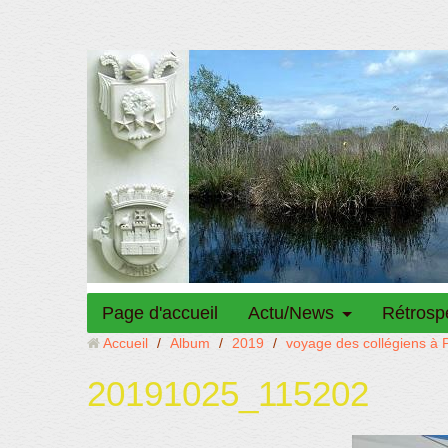
Page d'accueil
Actu/News
Rétrosp
Accueil
/
Album
/
2019
/
voyage des collégiens à
20191025_115202