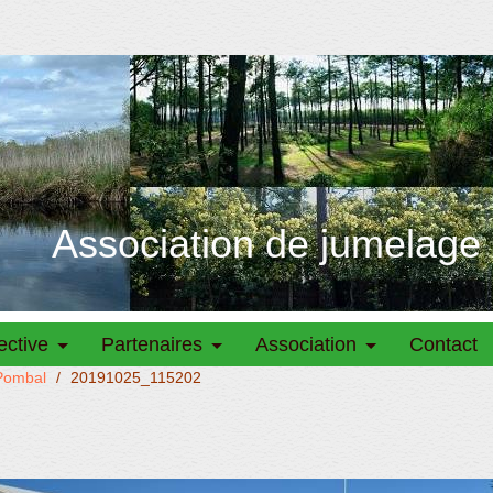
Association de jumelage
ective
Partenaires
Association
Contact
 Pombal
/
20191025_115202