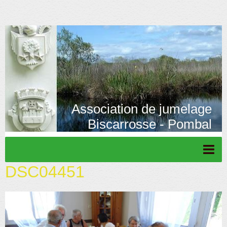
Association de jumelage
Biscarrosse - Pombal
DSC04451
Page d'accueil
Actu/News
Rétrospective