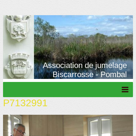
Association de jumelage
Biscarrosse - Pombal
P7132991
Page d'accueil
Actu/News
Rétrospective