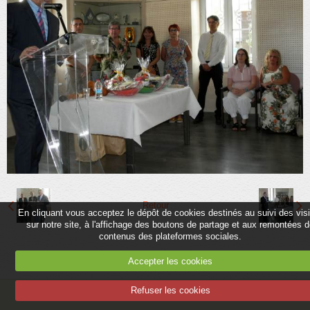
Partenaires
Association
Contact
Album
Adhérer
Retour
En cliquant vous acceptez le dépôt de cookies destinés au suivi des vis
sur notre site, à l'affichage des boutons de partage et aux remontées 
contenus des plateformes sociales.
Accepter les cookies
Refuser les cookies
Mentions légales