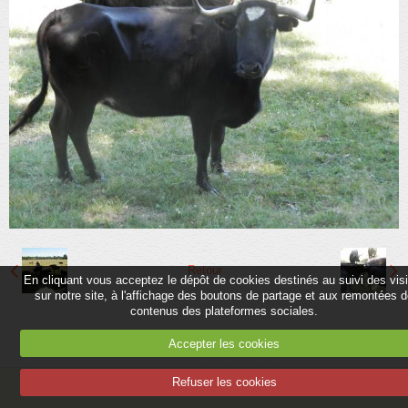
Partenaires
Association
Contact
Album
Adhérer
Retour
En cliquant vous acceptez le dépôt de cookies destinés au suivi des vis
sur notre site, à l'affichage des boutons de partage et aux remontées 
contenus des plateformes sociales.
Accepter les cookies
Refuser les cookies
Mentions légales