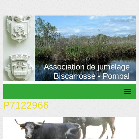
Association de jumelage
Biscarrosse - Pombal
P7122966
Page d'accueil
Actu/News
Rétrospective