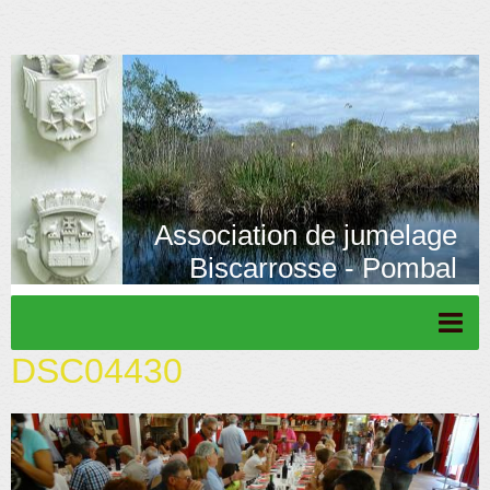
Association de jumelage
Biscarrosse - Pombal
DSC04430
Page d'accueil
Actu/News
Rétrospective