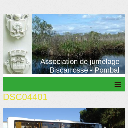
Association de jumelage
Biscarrosse - Pombal
DSC04401
Page d'accueil
Actu/News
Rétrospective