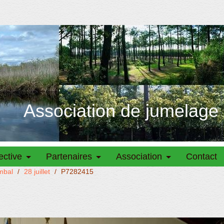
Association de jumelage
ective
Partenaires
Association
Contact
mbal
/
28 juillet
/
P7282415