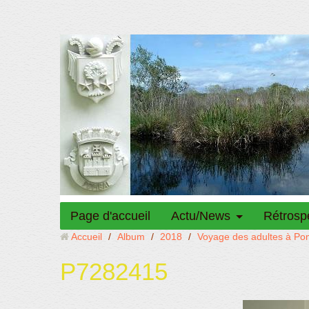
Page d'accueil
Actu/News
Rétrosp
Accueil
/
Album
/
2018
/
Voyage des adultes à Po
P7282415