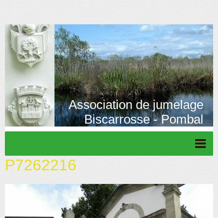
Association de jumelage
Biscarrosse - Pombal
P7262216
Page d'accueil
Actu/News
Rétrospective