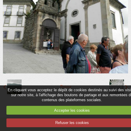
Partenaires
Association
Contact
Album
Adhérer
Retour
En cliquant vous acceptez le dépôt de cookies destinés au suivi des vis
sur notre site, à l'affichage des boutons de partage et aux remontées 
contenus des plateformes sociales.
Accepter les cookies
Refuser les cookies
Mentions légales