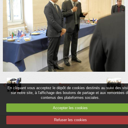
Partenaires
Association
Contact
Album
Adhérer
Retour
En cliquant vous acceptez le dépôt de cookies destinés au suivi des vis
sur notre site, à l'affichage des boutons de partage et aux remontées 
contenus des plateformes sociales.
Accepter les cookies
Refuser les cookies
Mentions légales