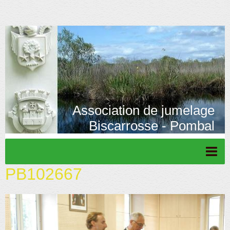
Association de jumelage
Biscarrosse - Pombal
PB102667
Page d'accueil
Actu/News
Rétrospective