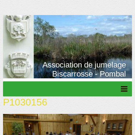
Association de jumelage
Biscarrosse - Pombal
P1030156
Page d'accueil
Actu/News
Rétrospective