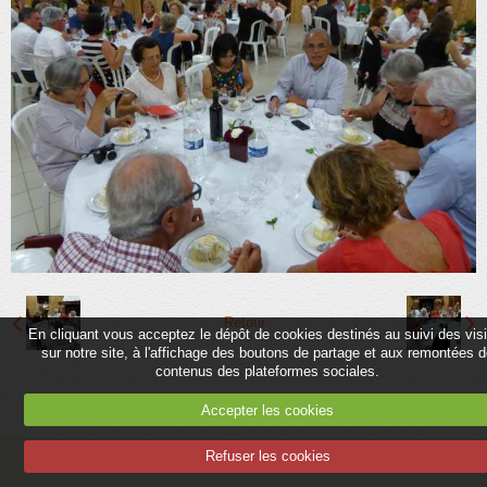
Partenaires
Association
Contact
Album
Adhérer
Retour
En cliquant vous acceptez le dépôt de cookies destinés au suivi des vis
sur notre site, à l'affichage des boutons de partage et aux remontées 
contenus des plateformes sociales.
Accepter les cookies
Refuser les cookies
Mentions légales