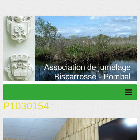
Association de jumelage
Biscarrosse - Pombal
P1030154
Page d'accueil
Actu/News
Rétrospective