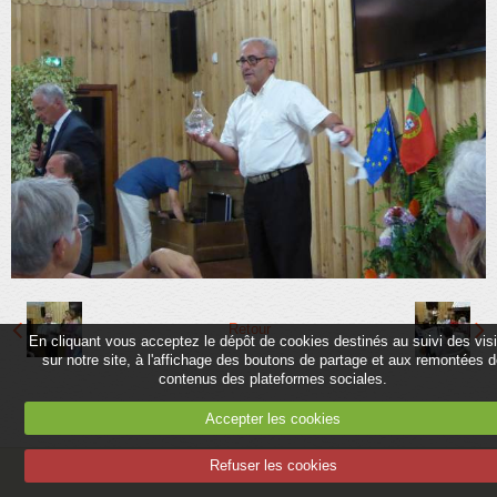
Partenaires
Association
Contact
Album
Adhérer
Retour
En cliquant vous acceptez le dépôt de cookies destinés au suivi des vis
sur notre site, à l'affichage des boutons de partage et aux remontées 
contenus des plateformes sociales.
Accepter les cookies
Refuser les cookies
Mentions légales