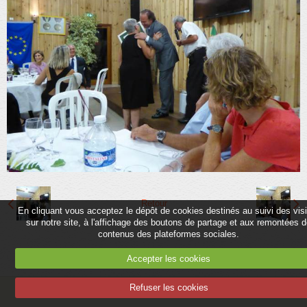
Partenaires
Association
Contact
Album
Adhérer
Retour
En cliquant vous acceptez le dépôt de cookies destinés au suivi des vis
sur notre site, à l'affichage des boutons de partage et aux remontées 
contenus des plateformes sociales.
Accepter les cookies
Refuser les cookies
Mentions légales