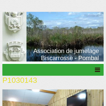
Association de jumelage
Biscarrosse - Pombal
P1030143
Page d'accueil
Actu/News
Rétrospective