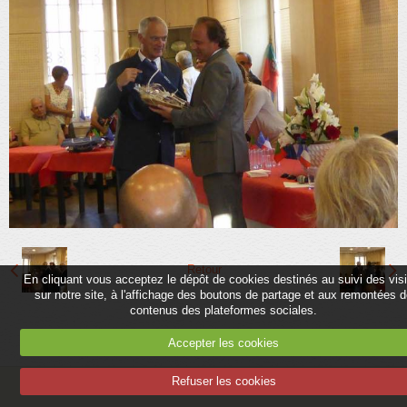
Partenaires
Association
Contact
Album
Adhérer
Retour
En cliquant vous acceptez le dépôt de cookies destinés au suivi des vis
sur notre site, à l'affichage des boutons de partage et aux remontées 
contenus des plateformes sociales.
Accepter les cookies
Refuser les cookies
Mentions légales