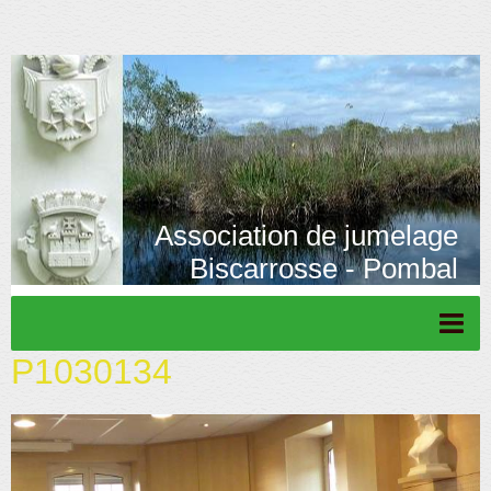
Association de jumelage
Biscarrosse - Pombal
P1030134
Page d'accueil
Actu/News
Rétrospective