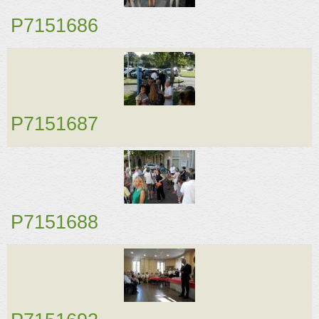
Partenaires
P7151686
Association
Contact
Album
Adhérer
P7151687
P7151688