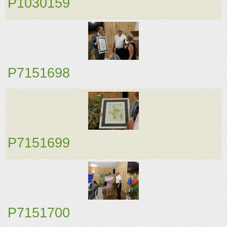
P1030159
P7151698
P7151699
P7151700