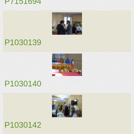
P7151694
P1030139
P1030140
P1030142