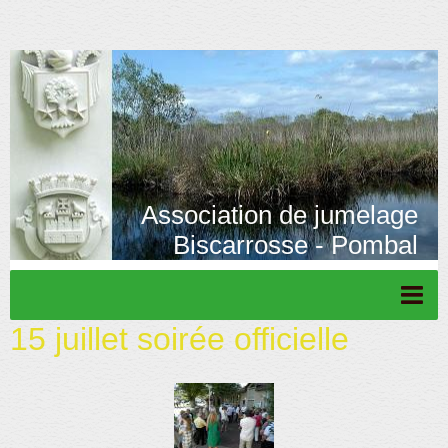
Association de jumelage
Biscarrosse - Pombal
15 juillet soirée officielle
Page d'accueil
Actu/News
Rétrospective