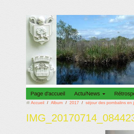
Page d'accueil
Actu/News
Rétrosp
Accueil
/
Album
/
2017
/
séjour des pombalins en ju
IMG_20170714_08442