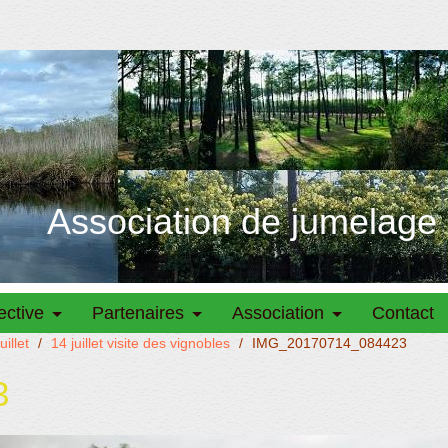
Association de jumelage
ective
Partenaires
Association
Contact
illet
/
14 juillet visite des vignobles
/
IMG_20170714_084423
3