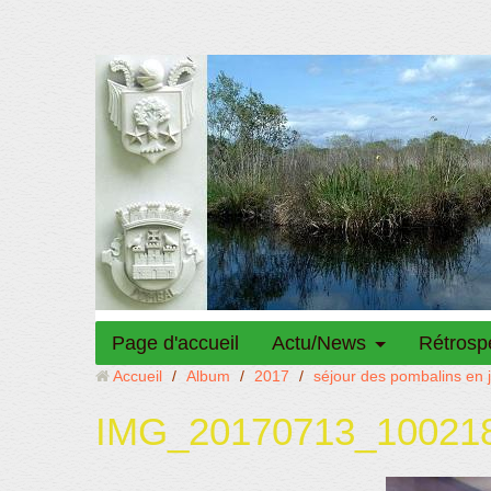
Page d'accueil
Actu/News
Rétrosp
Accueil
/
Album
/
2017
/
séjour des pombalins en ju
IMG_20170713_10021