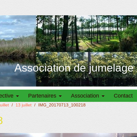
Association de jumelage
ective
Partenaires
Association
Contact
illet
/
13 juillet
/
IMG_20170713_100218
8