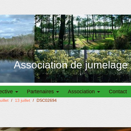
Association de jumelage
ective
Partenaires
Association
Contact
illet
/
13 juillet
/
DSC02694