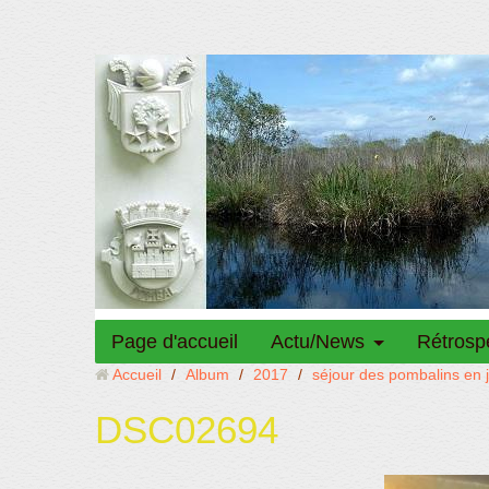
Page d'accueil
Actu/News
Rétrosp
Accueil
/
Album
/
2017
/
séjour des pombalins en ju
DSC02694