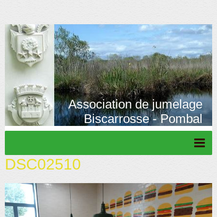
Association de jumelage
Biscarrosse - Pombal
DSC02510
Page d'accueil
Actu/News
Rétrospective