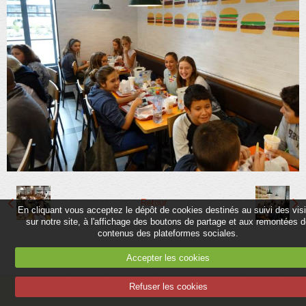
Partenaires
Association
Contact
Album
Adhérer
Retour
En cliquant vous acceptez le dépôt de cookies destinés au suivi des vis
sur notre site, à l'affichage des boutons de partage et aux remontées 
contenus des plateformes sociales.
Accepter les cookies
Refuser les cookies
Mentions légales