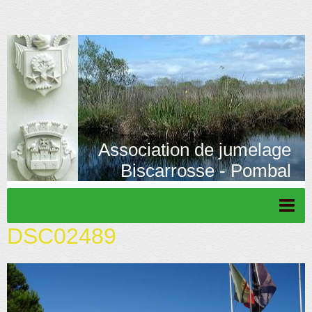
Association de jumelage
Biscarrosse - Pombal
DSC02489
Page d'accueil
Actu/News
Rétrospective