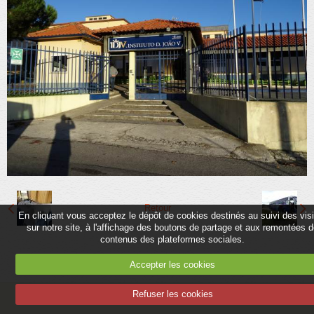
Partenaires
Association
Contact
Album
Adhérer
Retour
En cliquant vous acceptez le dépôt de cookies destinés au suivi des vis
sur notre site, à l'affichage des boutons de partage et aux remontées 
contenus des plateformes sociales.
Accepter les cookies
Refuser les cookies
Mentions légales