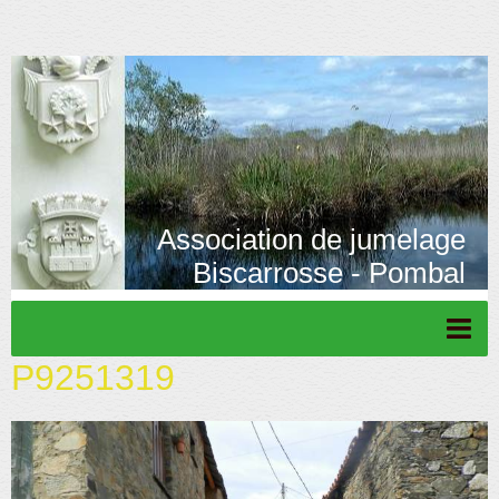
Association de jumelage
Biscarrosse - Pombal
P9251319
Page d'accueil
Actu/News
Rétrospective