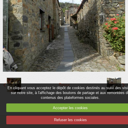
Partenaires
Association
Contact
Album
Adhérer
Retour
En cliquant vous acceptez le dépôt de cookies destinés au suivi des vis
sur notre site, à l'affichage des boutons de partage et aux remontées 
contenus des plateformes sociales.
Accepter les cookies
Refuser les cookies
Mentions légales