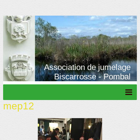
Association de jumelage
Biscarrosse - Pombal
mep12
Page d'accueil
Actu/News
Rétrospective