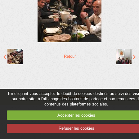
Partenaires
Association
Contact
Album
Adhérer
Retour
En cliquant vous acceptez le dépôt de cookies destinés au suivi des vis
Mentions légales
sur notre site, à l'affichage des boutons de partage et aux remontées 
contenus des plateformes sociales.
Accepter les cookies
Refuser les cookies