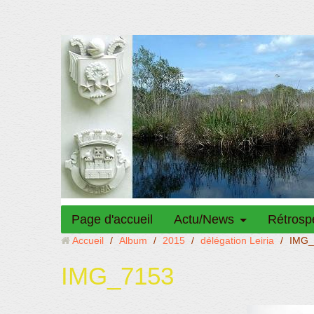
Page d'accueil
Actu/News
Rétrosp
Accueil
/
Album
/
2015
/
délégation Leiria
/
IMG_
IMG_7153