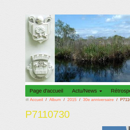
Page d'accueil
Actu/News
Rétrosp
Accueil
/
Album
/
2015
/
30e anniversaire
/
P711
P7110730