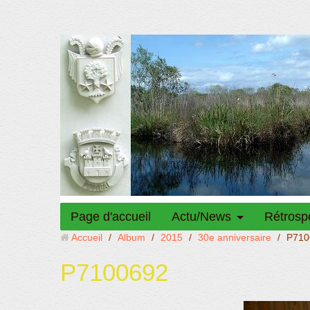
Page d'accueil
Actu/News
Rétrosp
Accueil
/
Album
/
2015
/
30e anniversaire
/
P710
P7100692