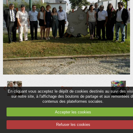
Partenaires
Association
Contact
Album
Adhérer
Retour
En cliquant vous acceptez le dépôt de cookies destinés au suivi des vis
sur notre site, à l'affichage des boutons de partage et aux remontées 
contenus des plateformes sociales.
Accepter les cookies
Refuser les cookies
Mentions légales