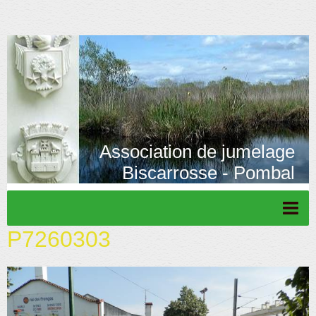
Association de jumelage
Biscarrosse - Pombal
P7260303
Page d'accueil
Actu/News
Rétrospective