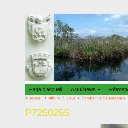
Page d'accueil
Actu/News
Rétrosp
Accueil
/
Album
/
2014
/
Pombal via Salamanque
P7250255