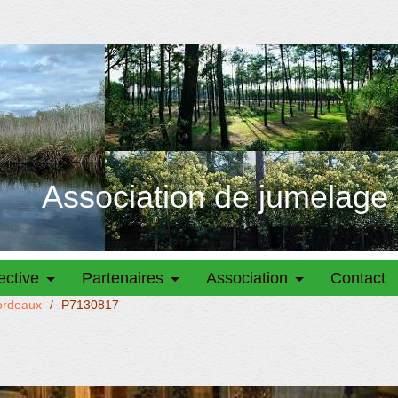
Association de jumelage
ective
Partenaires
Association
Contact
Bordeaux
/
P7130817