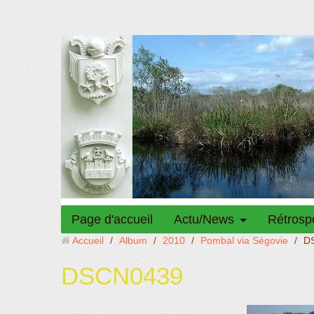
Page d'accueil
Actu/News
Rétrosp
Accueil
/
Album
/
2010
/
Pombal via Ségovie
/
D
DSCN0439