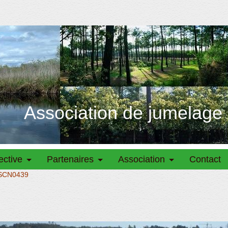
Association de jumelage
ective
Partenaires
Association
Contact
SCN0439