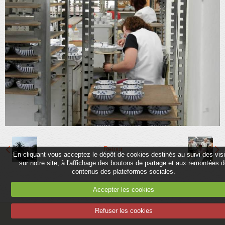
Partenaires
Association
Contact
Album
Adhérer
Retour
En cliquant vous acceptez le dépôt de cookies destinés au suivi des vis
sur notre site, à l'affichage des boutons de partage et aux remontées 
contenus des plateformes sociales.
Accepter les cookies
Refuser les cookies
Mentions légales