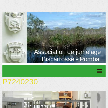
Association de jumelage
Biscarrosse - Pombal
P7240230
Page d'accueil
Actu/News
Rétrospective